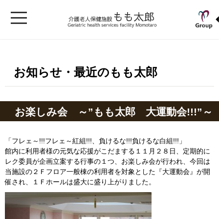
お知らせ・最近のもも太郎
お楽しみ会 ～”もも太郎 大運動会!!!”～
「フレェ～!!!フレェ～紅組!!!、負けるな!!!負けるな白組!!!」
館内に利用者様の元気な応援がこだまする１１月２８日、定期的に
レク委員が企画立案する行事の１つ、お楽しみ会が行われ、今回は
当施設の２Ｆフロア一般棟の利用者を対象とした『大運動会』が開
催され、１Ｆホールは盛大に盛り上がりました。