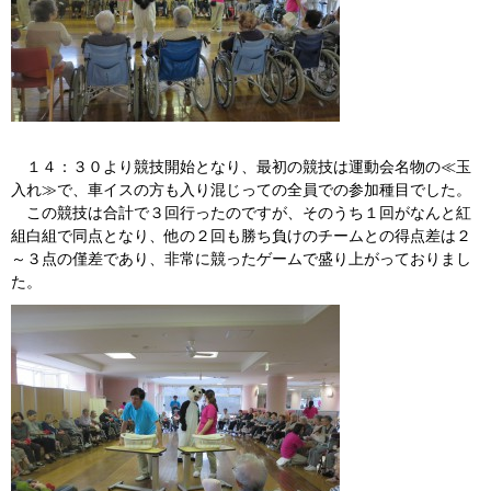
１４：３０より競技開始となり、最初の競技は運動会名物の≪玉
入れ≫で、車イスの方も入り混じっての全員での参加種目でした。
この競技は合計で３回行ったのですが、そのうち１回がなんと紅
組白組で同点となり、他の２回も勝ち負けのチームとの得点差は２
～３点の僅差であり、非常に競ったゲームで盛り上がっておりまし
た。