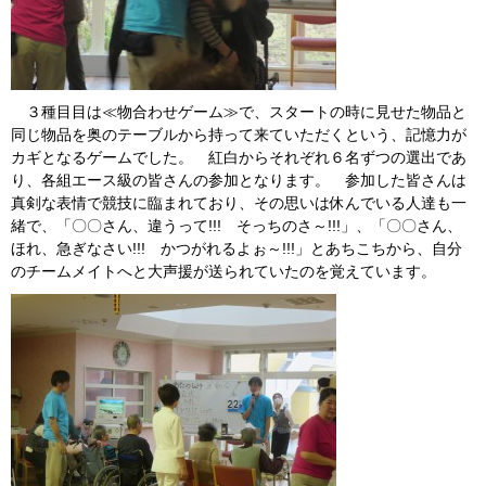
３種目目は≪物合わせゲーム≫で、スタートの時に見せた物品と
同じ物品を奥のテーブルから持って来ていただくという、記憶力が
カギとなるゲームでした。 紅白からそれぞれ６名ずつの選出であ
り、各組エース級の皆さんの参加となります。 参加した皆さんは
真剣な表情で競技に臨まれており、その思いは休んでいる人達も一
緒で、「〇〇さん、違うって!!! そっちのさ～!!!」、「〇〇さん、
ほれ、急ぎなさい!!! かつがれるよぉ～!!!」とあちこちから、自分
のチームメイトへと大声援が送られていたのを覚えています。