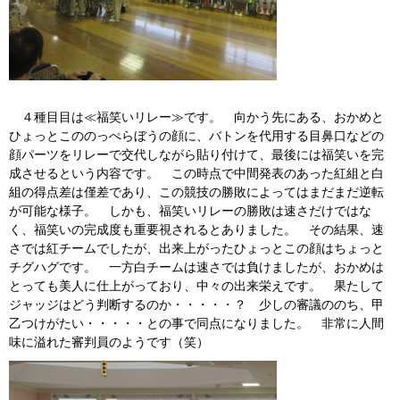
４種目目は≪福笑いリレー≫です。 向かう先にある、おかめと
ひょっとこののっぺらぼうの顔に、バトンを代用する目鼻口などの
顔パーツをリレーで交代しながら貼り付けて、最後には福笑いを完
成させるという内容です。 この時点で中間発表のあった紅組と白
組の得点差は僅差であり、この競技の勝敗によってはまだまだ逆転
が可能な様子。 しかも、福笑いリレーの勝敗は速さだけではな
く、福笑いの完成度も重要視されるとありました。 その結果、速
さでは紅チームでしたが、出来上がったひょっとこの顔はちょっと
チグハグです。 一方白チームは速さでは負けましたが、おかめは
とっても美人に仕上がっており、中々の出来栄えです。 果たして
ジャッジはどう判断するのか・・・・・？ 少しの審議ののち、甲
乙つけがたい・・・・・との事で同点になりました。 非常に人間
味に溢れた審判員のようです（笑）