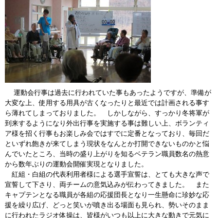
運動会行事は過去に行われていた事もあったようですが、準備が
大変な上、使用する用具が古くなったりと最近では計画される事す
ら薄れてしまっておりました。 しかしながら、すっかり冬将軍が
到来するようになり外出行事を実施する事は難しい上、ボランティ
ア様を招く行事もお楽しみ会ではすでに定番となっており、毎回だ
といずれ飽きが来てしまう現状をなんとか打開できないものかと悩
んでいたところ、当時の盛り上がりを知るベテラン職員数名の熱意
から数年ぶりの運動会開催実現となりました。
紅組・白組の代表利用者様による選手宣誓は、とても大きな声で
宣誓して下さり、両チームの意気込みが伝わってきました。 また
キャプテンとなる職員が各組の応援団長となり一生懸命に珍妙な応
援を繰り広げ、どっと笑いが噴き出る場面も見られ、勢いそのまま
に行われたラジオ体操は、皆様がいつも以上に大きな動きで元気に