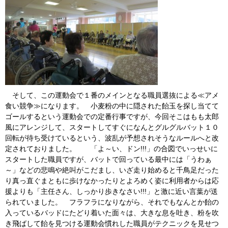
そして、この運動会で１番のメインとなる職員選抜による≪アメ
食い競争≫になります。 小麦粉の中に隠された飴玉を探し当てて
ゴールするという運動会での定番行事ですが、今回そこはもも太郎
風にアレンジして、スタートしてすぐになんとグルグルバット１０
回転が待ち受けているという、波乱が予想されそうなルールへと改
定されておりました。 「よ～い、ドン!!!」の合図でいっせいに
スタートした職員ですが、バットで回っている最中には「うわぁ
～」などの悲鳴や絶叫がこだまし、いざ走り始めると千鳥足だった
り真っ直ぐまともに歩けなかったりとよろめく姿に利用者からは応
援よりも「主任さん、しっかり歩きなさい!!!」と激に近い言葉が送
られていました。 フラフラになりながら、それでもなんとか飴の
入っているバッドにたどり着いた面々は、大きな息を吐き、粉を吹
き飛ばして飴を見つける運動会慣れした職員がテクニックを見せつ