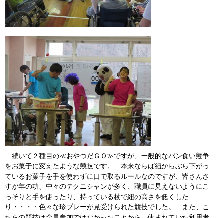
続いて２種目の≪おやつだＧＯ≫ですが、一般的なパン食い競争
をお菓子に変えたような競技です。 本来ならば紐からぶら下がっ
ているお菓子を手を使わずに口で取るルールなのですが、皆さんさ
すが年の功、中々のテクニシャンが多く、職員に見えないようにこ
っそりと手を使ったり、持っている杖で紐の高さを低くした
り・・・・色々な珍プレーが見受けられた競技でした。 また、こ
ちらの競技は全員参加ではなかったことから、休まれていた利用者