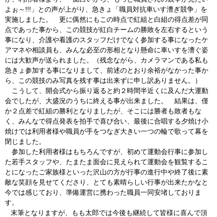
よぉ～!!!」との声が上がり、急きょ「職員対抗車いす漕ぎ競争」を
実施しました。 更に偶然にもこの時点で紅組と白組の得点差が同
点であった事から、この競技が紅白チームの勝敗を左右するという
事になり、介護や看護のスタッフだけでなく参加する事になったケ
アマネや相談員も、みんな必至の形相となり懸命に車いすを漕ぐ姿
には大歓声が送られました。（残念ながら、カメラマンである私も
急きょ参加する事になりまして、前述のとおり余裕がなかった事か
ら、この競技のみ写真を残す事は出来ずに申し訳ありません。）
こうして、開会式から振り返ると約２時間半近くに及んだ大運動
会でしたが、大盛況のうちに終える事が出来ました。 結果は、僅
か２点差で紅組の勝利となりましたが、そこには勝者も敗者もな
く、みんなで得点発表を拍手で喜び合い、最後に合唱する夕焼け小
焼けでは利用者様や職員が手をつなぎ大きい一つの輪で歌って幕を
閉じました。
参加した利用者様はもちろんですが、初めて運動会行事に参加し
た若手スタッフや、たまたま面会に見えられて運動会を観覧するこ
とになったご家族様といった沢山の方が行事の進行中や終了後に素
敵な笑顔を見せてくださり、とても素晴らしい行事が出来たかなと
今では感じており、準備運営に携わった職員一同安堵しておりま
す。
末筆となりますが、もも太郎では今後も継続して皆様に喜んで頂