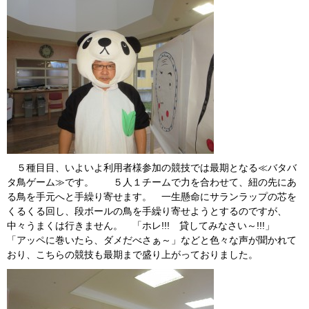
５種目目、いよいよ利用者様参加の競技では最期となる≪バタバ
タ鳥ゲーム≫です。 ５人１チームで力を合わせて、紐の先にあ
る鳥を手元へと手繰り寄せます。 一生懸命にサランラップの芯を
くるくる回し、段ボールの鳥を手繰り寄せようとするのですが、
中々うまくは行きません。 「ホレ!!! 貸してみなさい～!!!」
「アッペに巻いたら、ダメだべさぁ～」などと色々な声が聞かれて
おり、こちらの競技も最期まで盛り上がっておりました。